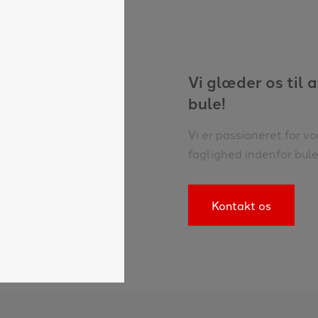
Vi glæder os til 
bule!
Vi er passioneret for vo
faglighed indenfor bul
Kontakt os