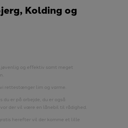
bjerg, Kolding og
iljøvenlig og effektiv samt meget
n.
 vi rettestænger lim og varme.
s du er på arbejde, du er også
r der vil være en lånebil til rådighed.
ratis herefter vil der komme et lille