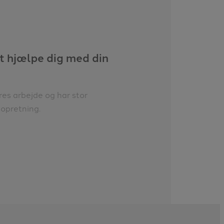
at hjælpe dig med din
res arbejde og har stor
eopretning.