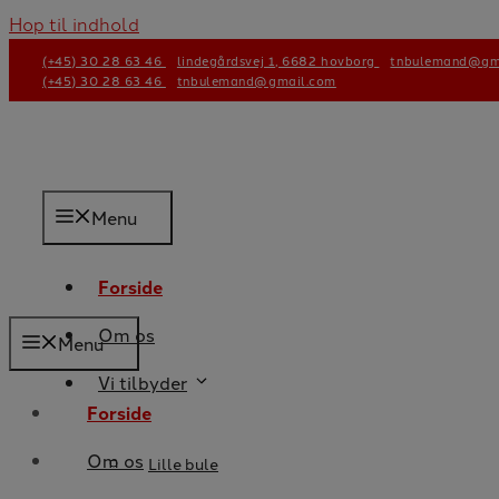
Hop til indhold
(+45) 30 28 63 46
lindegårdsvej 1, 6682 hovborg
tnbulemand@gm
(+45) 30 28 63 46
tnbulemand@gmail.com
Menu
Forside
Om os
Menu
Vi tilbyder
Forside
Om os
Lille bule