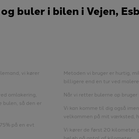
g buler i bilen i Vejen, Es
lemand, vi kører
Metoden vi bruger er hurtig, m
billigere end en tur ved malere
 ved omlakering,
Når vi retter bulerne op bruger
e bulen, så den er
Vi kan komme til dig også imen
velkommen på mit værksted, hvo
 75% på en evt
Vi kører de først 20 kilometer g
beløb på antal af kilometer.