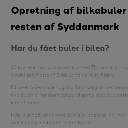
Opretning af bilkabuler o
resten af Syddanmark
Har du fået buler i bilen?
Så tøv ikke med at kontakte os ved TN-teknik din Bu
rundt i det meste af Sydjylland og Midtjylland.
Få lavet bulen i bilen og slip for unødig omkostning
hvis bulen er for stor hjælper vi gerne med at oprett
klar til maler
Hvis vi undgår at komme til maler, spare du op imod
omlakering samt er det bæredygtigt ️