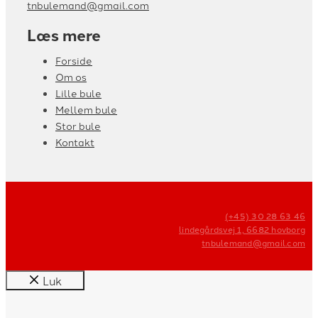
tnbulemand@gmail.com
Læs mere
Forside
Om os
Lille bule
Mellem bule
Stor bule
Kontakt
(+45) 30 28 63 46
lindegårdsvej 1, 6682 hovborg
tnbulemand@gmail.com
Luk