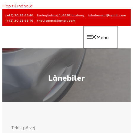
Hop til indhold
(+45) 30 28 63 46
lindegårdsvej 1, 6682 hovborg
tnbulemand@gmail.com
(+45) 30 28 63 46
tnbulemand@gmail.com
Menu
Lånebiler
Tekst på vej..